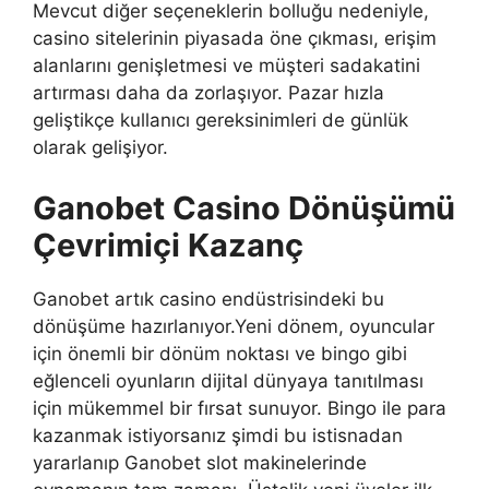
Mevcut diğer seçeneklerin bolluğu nedeniyle,
casino sitelerinin piyasada öne çıkması, erişim
alanlarını genişletmesi ve müşteri sadakatini
artırması daha da zorlaşıyor. Pazar hızla
geliştikçe kullanıcı gereksinimleri de günlük
olarak gelişiyor.
Ganobet Casino Dönüşümü
Çevrimiçi Kazanç
Ganobet artık casino endüstrisindeki bu
dönüşüme hazırlanıyor.Yeni dönem, oyuncular
için önemli bir dönüm noktası ve bingo gibi
eğlenceli oyunların dijital dünyaya tanıtılması
için mükemmel bir fırsat sunuyor. Bingo ile para
kazanmak istiyorsanız şimdi bu istisnadan
yararlanıp Ganobet slot makinelerinde