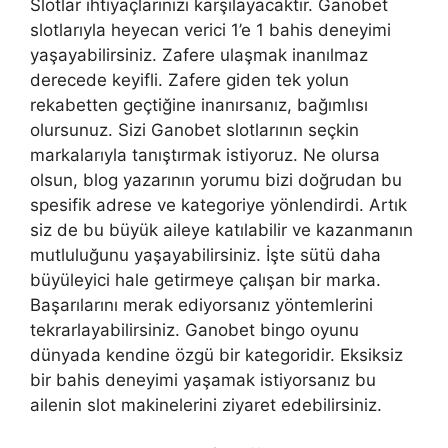
Slotlar ihtiyaçlarınızı karşılayacaktır. Ganobet
slotlarıyla heyecan verici 1’e 1 bahis deneyimi
yaşayabilirsiniz. Zafere ulaşmak inanılmaz
derecede keyifli. Zafere giden tek yolun
rekabetten geçtiğine inanırsanız, bağımlısı
olursunuz. Sizi Ganobet slotlarının seçkin
markalarıyla tanıştırmak istiyoruz. Ne olursa
olsun, blog yazarının yorumu bizi doğrudan bu
spesifik adrese ve kategoriye yönlendirdi. Artık
siz de bu büyük aileye katılabilir ve kazanmanın
mutluluğunu yaşayabilirsiniz. İşte sütü daha
büyüleyici hale getirmeye çalışan bir marka.
Başarılarını merak ediyorsanız yöntemlerini
tekrarlayabilirsiniz. Ganobet bingo oyunu
dünyada kendine özgü bir kategoridir. Eksiksiz
bir bahis deneyimi yaşamak istiyorsanız bu
ailenin slot makinelerini ziyaret edebilirsiniz.