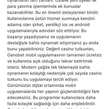
oynamanın tam zamanı. Üstelik yeni üyeler ilk
para yatırma işlemlerinde ek bonuslar
kazanabilirler. Bu en önemli detaylardan biridir.
Kullanıcılarına üstün hizmet sunmaya kendini
adamış olan şirket, yenilikçi ios ve android
uygulamalarıyla adından söz ettiriyor. Bu
başarıyı yaşadıysanız ve uygulamanın
desteğiyle bahis oynamak istiyorsanız şu anda
bunu yapabilirsiniz. Değerli casino tutkunları,
Ganobet mobil uygulamasının tamamen ücretsiz
ve kullanıma açık olduğunu tekrar belirtmek
isteriz. Modern çağda tek tıklamayla bahis
oynamanın kolaylığı nedeniyle çok sayıda casino
tutkunu bu uygulamayı tercih ediyor.
Günümüzün dijital ortamında mobil
uygulamalarda her yapının güçlendirildiğini fark
edeceksiniz. Bu programlar kullanıcılara daha
fazla kolaylık sağladığı için daha erişilebilirdir.