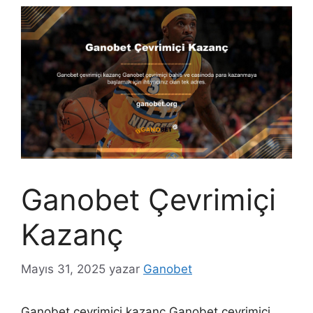
Ganobet Çevrimiçi
Kazanç
Mayıs 31, 2025
yazar
Ganobet
Ganobet çevrimiçi kazanç Ganobet çevrimiçi