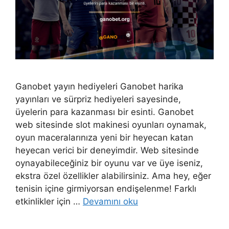
Ganobet yayın hediyeleri Ganobet harika
yayınları ve sürpriz hediyeleri sayesinde,
üyelerin para kazanması bir esinti. Ganobet
web sitesinde slot makinesi oyunları oynamak,
oyun maceralarınıza yeni bir heyecan katan
heyecan verici bir deneyimdir. Web sitesinde
oynayabileceğiniz bir oyunu var ve üye iseniz,
ekstra özel özellikler alabilirsiniz. Ama hey, eğer
tenisin içine girmiyorsan endişelenme! Farklı
etkinlikler için …
Devamını oku