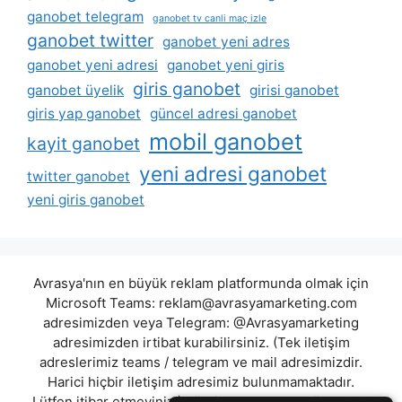
ganobet telegram
ganobet tv canli maç izle
ganobet twitter
ganobet yeni adres
ganobet yeni adresi
ganobet yeni giris
giris ganobet
ganobet üyelik
girisi ganobet
giris yap ganobet
güncel adresi ganobet
mobil ganobet
kayit ganobet
yeni adresi ganobet
twitter ganobet
yeni giris ganobet
Avrasya'nın en büyük reklam platformunda olmak için
Microsoft Teams:
reklam@avrasyamarketing.com
adresimizden veya Telegram: @Avrasyamarketing
adresimizden irtibat kurabilirsiniz. (Tek iletişim
adreslerimiz teams / telegram ve mail adresimizdir.
Harici hiçbir iletişim adresimiz bulunmamaktadır.
Lütfen itibar etmeyiniz.) Türkiye yasalarına göre 7258