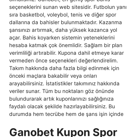
seçeneklerini sunan web sitesidir. Futbolun yanı
sıra basketbol, ​​voleybol, tenis ve diğer spor
dallarına da bahisler bulunmaktadır. Kazanma
şansınızı artırmak, daha yüksek kazanca yol
açar. Bahis koyarken sistemin yeteneklerini
hesaba katmak çok önemlidir. Sağlam bir plan
verimliliği artırabilir. Kupona dahil etmeye karar
vermeden önce seçenekleri değerlendirelim.
Takım hakkında daha fazla bilgi edinmek için
önceki maçlara bakabilir veya onları
arayabilirsiniz. İstatistikler takımınız hakkında
veriler sunar. Tüm bu noktaları göz önünde
bulundurarak artık kuponlarınızı sağlığınıza
faydalı olacak şekilde hazırlayabilirsiniz. Bu
durumda hem tecrübe hem de şans işin içinde
Ganobet Kupon Spor