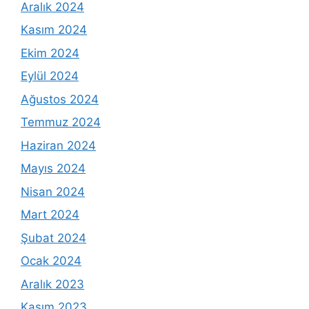
Aralık 2024
Kasım 2024
Ekim 2024
Eylül 2024
Ağustos 2024
Temmuz 2024
Haziran 2024
Mayıs 2024
Nisan 2024
Mart 2024
Şubat 2024
Ocak 2024
Aralık 2023
Kasım 2023