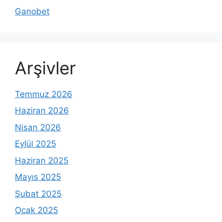
Ganobet
Arşivler
Temmuz 2026
Haziran 2026
Nisan 2026
Eylül 2025
Haziran 2025
Mayıs 2025
Şubat 2025
Ocak 2025