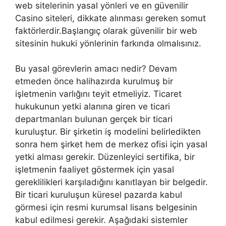
web sitelerinin yasal yönleri ve en güvenilir
Casino siteleri, dikkate alınması gereken somut
faktörlerdir.Başlangıç ​​olarak güvenilir bir web
sitesinin hukuki yönlerinin farkında olmalısınız.
Bu yasal görevlerin amacı nedir? Devam
etmeden önce halihazırda kurulmuş bir
işletmenin varlığını teyit etmeliyiz. Ticaret
hukukunun yetki alanına giren ve ticari
departmanları bulunan gerçek bir ticari
kuruluştur. Bir şirketin iş modelini belirledikten
sonra hem şirket hem de merkez ofisi için yasal
yetki alması gerekir. Düzenleyici sertifika, bir
işletmenin faaliyet göstermek için yasal
gereklilikleri karşıladığını kanıtlayan bir belgedir.
Bir ticari kuruluşun küresel pazarda kabul
görmesi için resmi kurumsal lisans belgesinin
kabul edilmesi gerekir. Aşağıdaki sistemler