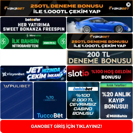
×
GANOBET GİRİŞ İÇİN TIKLAYINIZ!