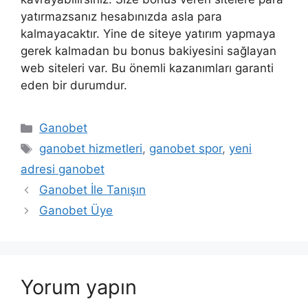
yatırmazsanız hesabınızda asla para
kalmayacaktır. Yine de siteye yatırım yapmaya
gerek kalmadan bu bonus bakiyesini sağlayan
web siteleri var. Bu önemli kazanımları garanti
eden bir durumdur.
Kategoriler
Ganobet
Etiketler
ganobet hizmetleri
,
ganobet spor
,
yeni
adresi ganobet
Ganobet İle Tanışın
Ganobet Üye
Yorum yapın