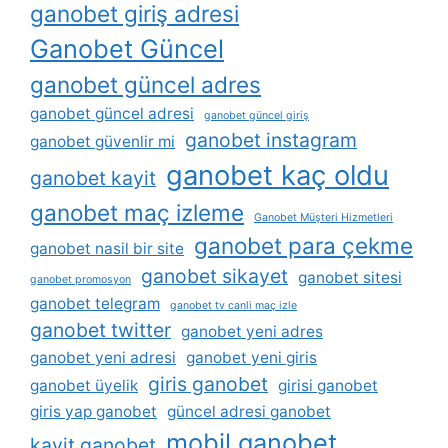
ganobet giriş adresi
Ganobet Güncel
ganobet güncel adres
ganobet güncel adresi
ganobet güncel giriş
ganobet instagram
ganobet güvenlir mi
ganobet kaç oldu
ganobet kayit
ganobet maç izleme
Ganobet Müşteri Hizmetleri
ganobet para çekme
ganobet nasil bir site
ganobet sikayet
ganobet sitesi
ganobet promosyon
ganobet telegram
ganobet tv canli maç izle
ganobet twitter
ganobet yeni adres
ganobet yeni adresi
ganobet yeni giris
giris ganobet
ganobet üyelik
girisi ganobet
giris yap ganobet
güncel adresi ganobet
mobil ganobet
kayit ganobet