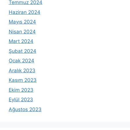
Temmuz 2024
Haziran 2024
Mayıs 2024
Nisan 2024
Mart 2024
Şubat 2024
Ocak 2024
Aralık 2023
Kasım 2023
Ekim 2023
Eylül 2023
Ağustos 2023