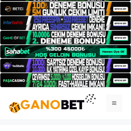
İçeriğe
atla
Menü