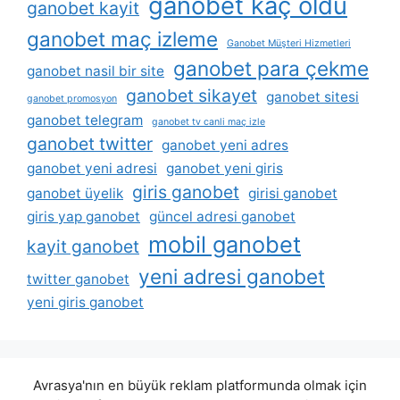
ganobet kaç oldu
ganobet kayit
ganobet maç izleme
Ganobet Müşteri Hizmetleri
ganobet para çekme
ganobet nasil bir site
ganobet sikayet
ganobet sitesi
ganobet promosyon
ganobet telegram
ganobet tv canli maç izle
ganobet twitter
ganobet yeni adres
ganobet yeni adresi
ganobet yeni giris
giris ganobet
ganobet üyelik
girisi ganobet
giris yap ganobet
güncel adresi ganobet
mobil ganobet
kayit ganobet
yeni adresi ganobet
twitter ganobet
yeni giris ganobet
Avrasya'nın en büyük reklam platformunda olmak için