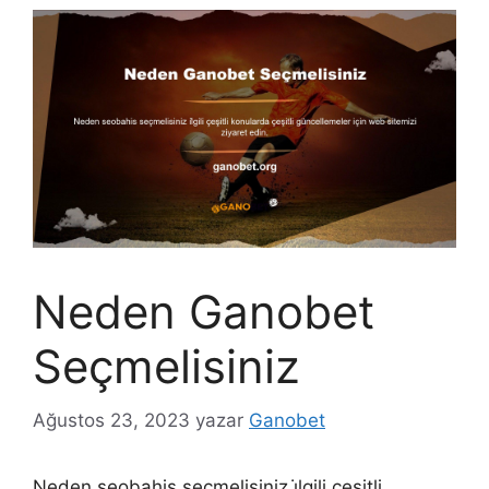
Neden Ganobet
Seçmelisiniz
Ağustos 23, 2023
yazar
Ganobet
Neden seobahis seçmelisiniz i̇lgili çeşitli