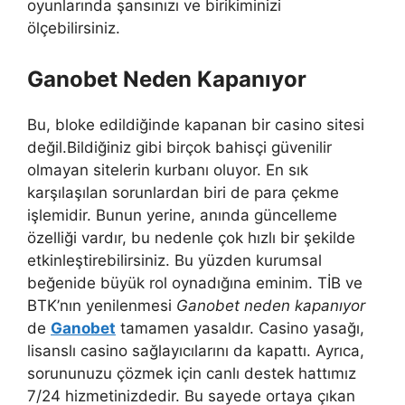
oyunlarında şansınızı ve birikiminizi
ölçebilirsiniz.
Ganobet Neden Kapanıyor
Bu, bloke edildiğinde kapanan bir casino sitesi
değil.Bildiğiniz gibi birçok bahisçi güvenilir
olmayan sitelerin kurbanı oluyor. En sık
karşılaşılan sorunlardan biri de para çekme
işlemidir. Bunun yerine, anında güncelleme
özelliği vardır, bu nedenle çok hızlı bir şekilde
etkinleştirebilirsiniz. Bu yüzden kurumsal
beğenide büyük rol oynadığına eminim. TİB ve
BTK’nın yenilenmesi
Ganobet neden kapanıyor
de
Ganobet
tamamen yasaldır. Casino yasağı,
lisanslı casino sağlayıcılarını da kapattı. Ayrıca,
sorununuzu çözmek için canlı destek hattımız
7/24 hizmetinizdedir. Bu sayede ortaya çıkan