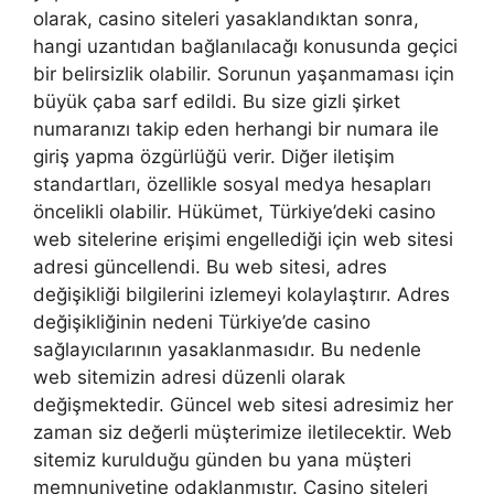
olarak, casino siteleri yasaklandıktan sonra,
hangi uzantıdan bağlanılacağı konusunda geçici
bir belirsizlik olabilir. Sorunun yaşanmaması için
büyük çaba sarf edildi. Bu size gizli şirket
numaranızı takip eden herhangi bir numara ile
giriş yapma özgürlüğü verir. Diğer iletişim
standartları, özellikle sosyal medya hesapları
öncelikli olabilir. Hükümet, Türkiye’deki casino
web sitelerine erişimi engellediği için web sitesi
adresi güncellendi. Bu web sitesi, adres
değişikliği bilgilerini izlemeyi kolaylaştırır. Adres
değişikliğinin nedeni Türkiye’de casino
sağlayıcılarının yasaklanmasıdır. Bu nedenle
web sitemizin adresi düzenli olarak
değişmektedir. Güncel web sitesi adresimiz her
zaman siz değerli müşterimize iletilecektir. Web
sitemiz kurulduğu günden bu yana müşteri
memnuniyetine odaklanmıştır. Casino siteleri