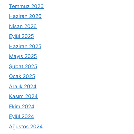
Temmuz 2026
Haziran 2026
Nisan 2026
Eylül 2025
Haziran 2025
Mayıs 2025
Şubat 2025
Ocak 2025
Aralık 2024
Kasım 2024
Ekim 2024
Eylül 2024
Ağustos 2024