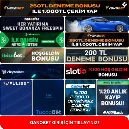
×
GANOBET GİRİŞ İÇİN TIKLAYINIZ!