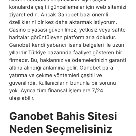
konularda çeşitli güncellemeler için web sitemizi
ziyaret edin. Ancak Ganobet bazı önemli
özelliklerini bir kez daha aktarmak istiyorum.
Casino piyasası güvenilmez, yetkisiz veya sahte
haritalar görüntüleyen platformlarla doludur.
Ganobet kendi yabancı lisans belgeleri ile uzun
yıllardır Türkiye pazarında faaliyet gösteren bir
firmadır. Bu, haklarınız ve ödemelerinizin garanti
altına alındığı anlamına gelir. Ganobet para
yatırma ve çekme yöntemleri çeşitli ve
güvenilirdir. Kullanıcıların bununla bir sorunu
yok. Ayrıca tüm finansal işlemlere 7/24
ulaşılabilir.
Ganobet Bahis Sitesi
Neden Seçmelisiniz