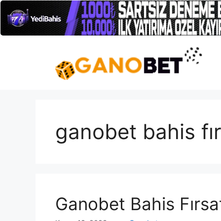
İçeriğe
atla
ganobet bahis fır
Ganobet Bahis Fırsat