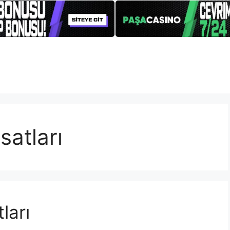
satları
ları