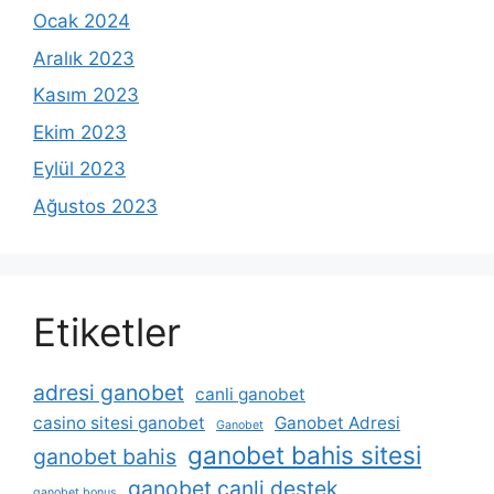
Ocak 2024
Aralık 2023
Kasım 2023
Ekim 2023
Eylül 2023
Ağustos 2023
Etiketler
adresi ganobet
canli ganobet
casino sitesi ganobet
Ganobet Adresi
Ganobet
ganobet bahis sitesi
ganobet bahis
ganobet canli destek
ganobet bonus