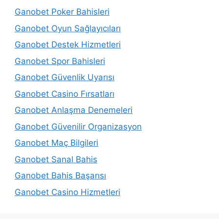
Ganobet Poker Bahisleri
Ganobet Oyun Sağlayıcıları
Ganobet Destek Hizmetleri
Ganobet Spor Bahisleri
Ganobet Güvenlik Uyarısı
Ganobet Casino Fırsatları
Ganobet Anlaşma Denemeleri
Ganobet Güvenilir Organizasyon
Ganobet Maç Bilgileri
Ganobet Sanal Bahis
Ganobet Bahis Başarısı
Ganobet Casino Hizmetleri