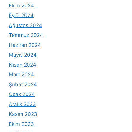
Ekim 2024
Eylül 2024
Ağustos 2024
Temmuz 2024
Haziran 2024
Mayıs 2024
Nisan 2024
Mart 2024
Şubat 2024
Ocak 2024
Aralık 2023
Kasım 2023
Ekim 2023