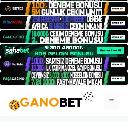
İçeriğe
atla
Menü