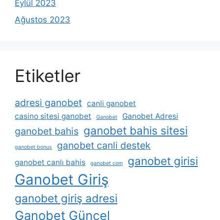
Eylül 2023
Ağustos 2023
Etiketler
adresi ganobet
canli ganobet
casino sitesi ganobet
Ganobet Adresi
Ganobet
ganobet bahis sitesi
ganobet bahis
ganobet canli destek
ganobet bonus
ganobet girisi
ganobet canlı bahis
ganobet com
Ganobet Giriş
ganobet giriş adresi
Ganobet Güncel