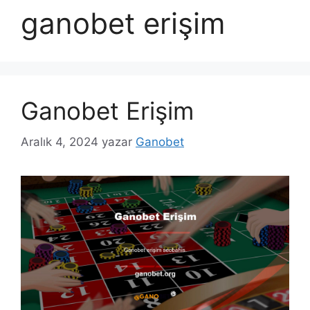
ganobet erişim
Ganobet Erişim
Aralık 4, 2024
yazar
Ganobet