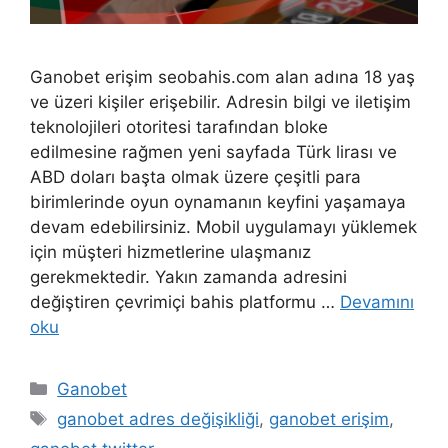
Ganobet erişim seobahis.com alan adına 18 yaş
ve üzeri kişiler erişebilir. Adresin bilgi ve iletişim
teknolojileri otoritesi tarafından bloke
edilmesine rağmen yeni sayfada Türk lirası ve
ABD doları başta olmak üzere çeşitli para
birimlerinde oyun oynamanın keyfini yaşamaya
devam edebilirsiniz. Mobil uygulamayı yüklemek
için müşteri hizmetlerine ulaşmanız
gerekmektedir. Yakın zamanda adresini
değiştiren çevrimiçi bahis platformu …
Devamını
oku
Kategoriler
Ganobet
Etiketler
ganobet adres değişikliği
,
ganobet erişim
,