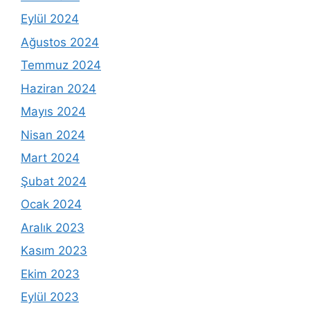
Eylül 2024
Ağustos 2024
Temmuz 2024
Haziran 2024
Mayıs 2024
Nisan 2024
Mart 2024
Şubat 2024
Ocak 2024
Aralık 2023
Kasım 2023
Ekim 2023
Eylül 2023