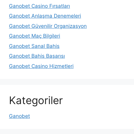
Ganobet Casino Fırsatları
Ganobet Anlaşma Denemeleri
Ganobet Güvenilir Organizasyon
Ganobet Maç Bilgileri
Ganobet Sanal Bahis
Ganobet Bahis Başarısı
Ganobet Casino Hizmetleri
Kategoriler
Ganobet