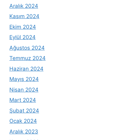
Aralık 2024
Kasım 2024
Ekim 2024
Eylül 2024
Ağustos 2024
Temmuz 2024
Haziran 2024
Mayıs 2024
Nisan 2024
Mart 2024
Şubat 2024
Ocak 2024
Aralık 2023