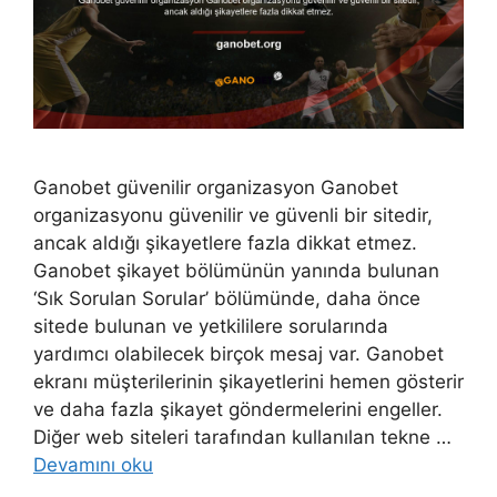
Ganobet güvenilir organizasyon Ganobet
organizasyonu güvenilir ve güvenli bir sitedir,
ancak aldığı şikayetlere fazla dikkat etmez.
Ganobet şikayet bölümünün yanında bulunan
‘Sık Sorulan Sorular’ bölümünde, daha önce
sitede bulunan ve yetkililere sorularında
yardımcı olabilecek birçok mesaj var. Ganobet
ekranı müşterilerinin şikayetlerini hemen gösterir
ve daha fazla şikayet göndermelerini engeller.
Diğer web siteleri tarafından kullanılan tekne …
Devamını oku