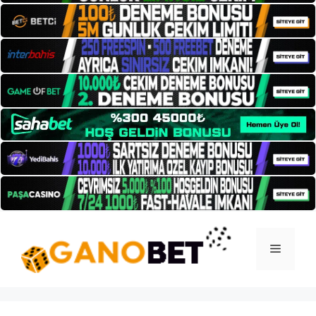
İçeriğe
atla
Menü