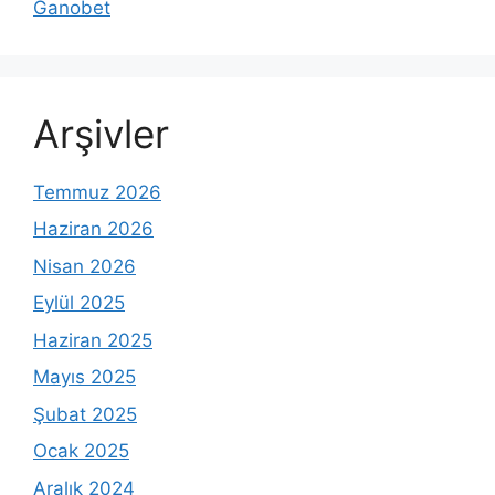
Ganobet
Arşivler
Temmuz 2026
Haziran 2026
Nisan 2026
Eylül 2025
Haziran 2025
Mayıs 2025
Şubat 2025
Ocak 2025
Aralık 2024