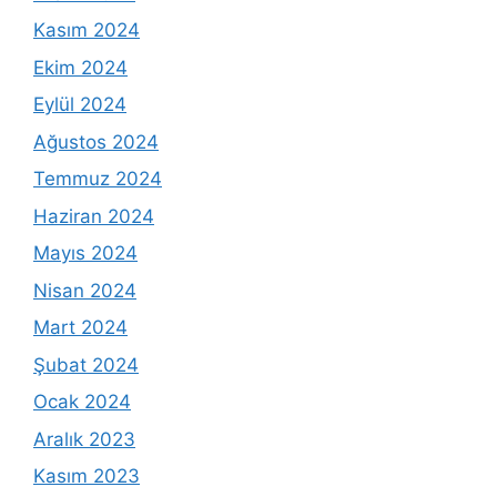
Kasım 2024
Ekim 2024
Eylül 2024
Ağustos 2024
Temmuz 2024
Haziran 2024
Mayıs 2024
Nisan 2024
Mart 2024
Şubat 2024
Ocak 2024
Aralık 2023
Kasım 2023