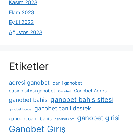
Kasım 2023
Ekim 2023
Eylül 2023
Ağustos 2023
Etiketler
adresi ganobet
canli ganobet
casino sitesi ganobet
Ganobet Adresi
Ganobet
ganobet bahis sitesi
ganobet bahis
ganobet canli destek
ganobet bonus
ganobet girisi
ganobet canlı bahis
ganobet com
Ganobet Giriş