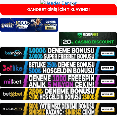
×
GANOBET GİRİŞ İÇİN TIKLAYINIZ!