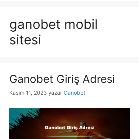
ganobet mobil
sitesi
Ganobet Giriş Adresi
Kasım 11, 2023
yazar
Ganobet