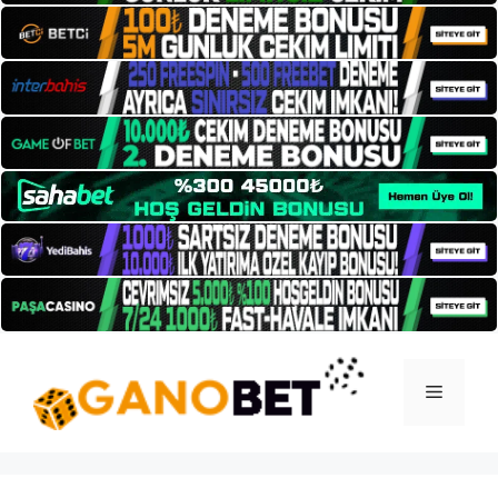
İçeriğe
atla
Menü