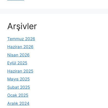
Arşivler
Temmuz 2026
Haziran 2026
Nisan 2026
Eylül 2025
Haziran 2025
Mayıs 2025
Şubat 2025
Ocak 2025
Aralık 2024