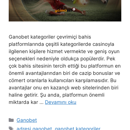
Ganobet kategoriler çevrimiçi bahis
platformlarında çeşitli kategorilerde casinoyla
ilgilenen kişilere hizmet vermekte ve geniş oyun
seçenekleri nedeniyle oldukça popülerdir. Pek
çok bahis sitesinin tercih ettiği bu platformun en
önemli avantajlarından biri de cazip bonuslar ve
cömert oranlarla kullanıcıları karşılamasıdır. Bu
avantajlar onu en kazançlı web sitelerinden biri
haline getirir. Şu anda, platformun önemli
miktarda kar …
Devamını oku
Kategoriler
Ganobet
Etiketler
adresi ganobet
,
ganobet kategoriler
,