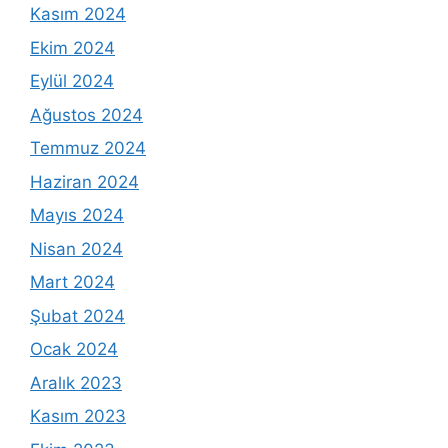
Kasım 2024
Ekim 2024
Eylül 2024
Ağustos 2024
Temmuz 2024
Haziran 2024
Mayıs 2024
Nisan 2024
Mart 2024
Şubat 2024
Ocak 2024
Aralık 2023
Kasım 2023