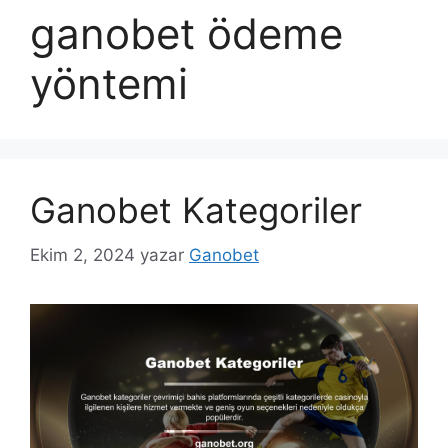
ganobet ödeme
yöntemi
Ganobet Kategoriler
Ekim 2, 2024
yazar
Ganobet