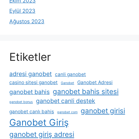
Ekim 2023
Eylül 2023
Ağustos 2023
Etiketler
adresi ganobet
canli ganobet
casino sitesi ganobet
Ganobet Adresi
Ganobet
ganobet bahis sitesi
ganobet bahis
ganobet canli destek
ganobet bonus
ganobet girisi
ganobet canlı bahis
ganobet com
Ganobet Giriş
ganobet giriş adresi