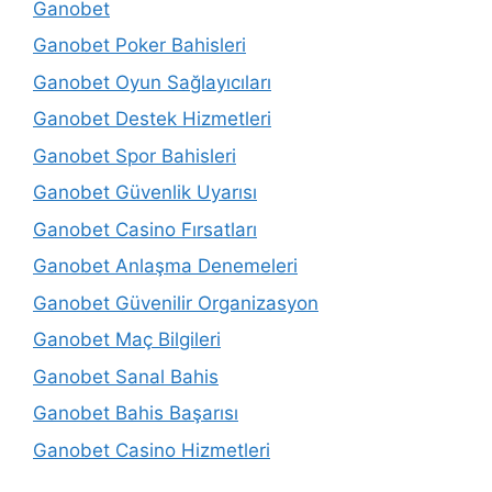
Ganobet
Ganobet Poker Bahisleri
Ganobet Oyun Sağlayıcıları
Ganobet Destek Hizmetleri
Ganobet Spor Bahisleri
Ganobet Güvenlik Uyarısı
Ganobet Casino Fırsatları
Ganobet Anlaşma Denemeleri
Ganobet Güvenilir Organizasyon
Ganobet Maç Bilgileri
Ganobet Sanal Bahis
Ganobet Bahis Başarısı
Ganobet Casino Hizmetleri