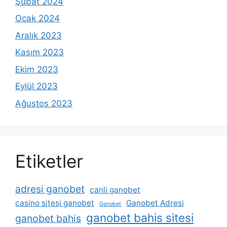
Şubat 2024
Ocak 2024
Aralık 2023
Kasım 2023
Ekim 2023
Eylül 2023
Ağustos 2023
Etiketler
adresi ganobet
canli ganobet
casino sitesi ganobet
Ganobet Adresi
Ganobet
ganobet bahis sitesi
ganobet bahis