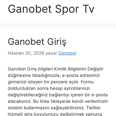
Ganobet Spor Tv
Ganobet Giriş
Haziran 30, 2026
yazar
Ganobet
Ganobet Giriş bilgileri Kimlik Bilgilerini Değiştir
düğmesine tıkladığınızda, e-posta adresinizi
girmenizi isteyen bir pencere açılır. Formu
doldurduktan sonra hesap ayrıntılarınızı
değiştirebileceğiniz bağlantıyı içeren bir e-posta
alacaksınız. Bu linke tıklayarak kendi verilerinizin
sistemi kullanmasını sağlayabilirsiniz. Twitter
hizmeti giriş boyutunuzu değiştirmek yalnızca