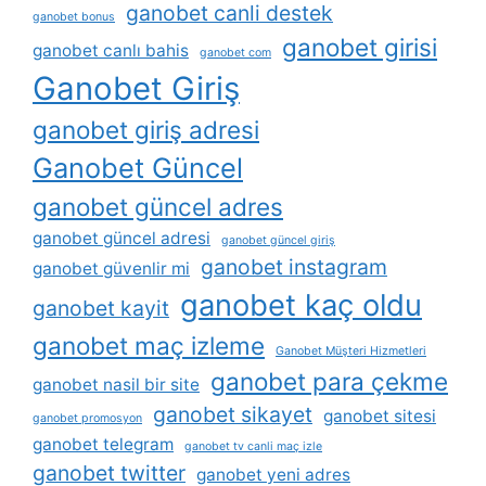
ganobet canli destek
ganobet bonus
ganobet girisi
ganobet canlı bahis
ganobet com
Ganobet Giriş
ganobet giriş adresi
Ganobet Güncel
ganobet güncel adres
ganobet güncel adresi
ganobet güncel giriş
ganobet instagram
ganobet güvenlir mi
ganobet kaç oldu
ganobet kayit
ganobet maç izleme
Ganobet Müşteri Hizmetleri
ganobet para çekme
ganobet nasil bir site
ganobet sikayet
ganobet sitesi
ganobet promosyon
ganobet telegram
ganobet tv canli maç izle
ganobet twitter
ganobet yeni adres