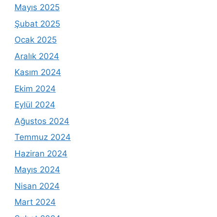
Mayıs 2025
Şubat 2025
Ocak 2025
Aralık 2024
Kasım 2024
Ekim 2024
Eylül 2024
Ağustos 2024
Temmuz 2024
Haziran 2024
Mayıs 2024
Nisan 2024
Mart 2024