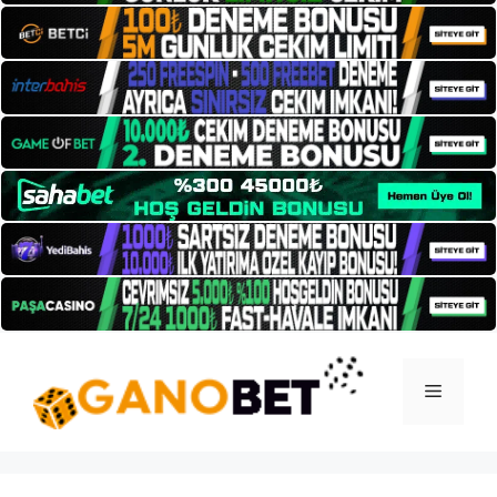
İçeriğe
atla
Menü