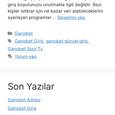
giriş boyutunuzu unutmakla ilgili değildir. Bazı
kişiler istikrar için ne kadar veri alabileceklerini
ayarlayan programlar …
Devamını oku
Kategoriler
Ganobet
Etiketler
Ganobet Giriş
,
ganobet güncel giriş
,
Ganobet Spor Tv
Yorum yap
Son Yazılar
Ganobet Adresi
Ganobet Giriş