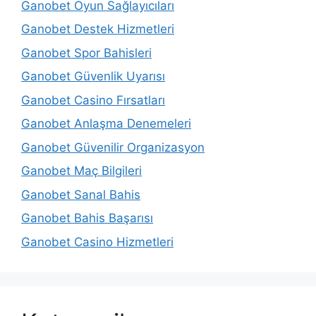
Ganobet Oyun Sağlayıcıları
Ganobet Destek Hizmetleri
Ganobet Spor Bahisleri
Ganobet Güvenlik Uyarısı
Ganobet Casino Fırsatları
Ganobet Anlaşma Denemeleri
Ganobet Güvenilir Organizasyon
Ganobet Maç Bilgileri
Ganobet Sanal Bahis
Ganobet Bahis Başarısı
Ganobet Casino Hizmetleri