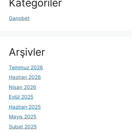
Kategoriler
Ganobet
Arşivler
Temmuz 2026
Haziran 2026
Nisan 2026
Eylül 2025
Haziran 2025
Mayıs 2025
Şubat 2025