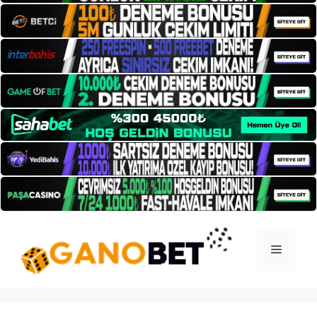
İçeriğe
atla
Menü