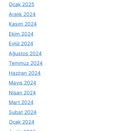
Ocak 2025
Aralık 2024
Kasım 2024
Ekim 2024
Eylül 2024
Ağustos 2024
Temmuz 2024
Haziran 2024
Mayıs 2024
Nisan 2024
Mart 2024
Şubat 2024
Ocak 2024