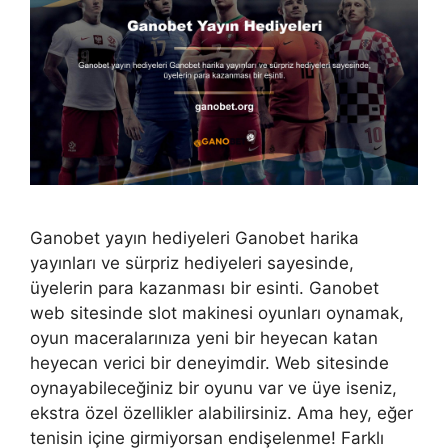
Ganobet yayın hediyeleri Ganobet harika
yayınları ve sürpriz hediyeleri sayesinde,
üyelerin para kazanması bir esinti. Ganobet
web sitesinde slot makinesi oyunları oynamak,
oyun maceralarınıza yeni bir heyecan katan
heyecan verici bir deneyimdir. Web sitesinde
oynayabileceğiniz bir oyunu var ve üye iseniz,
ekstra özel özellikler alabilirsiniz. Ama hey, eğer
tenisin içine girmiyorsan endişelenme! Farklı