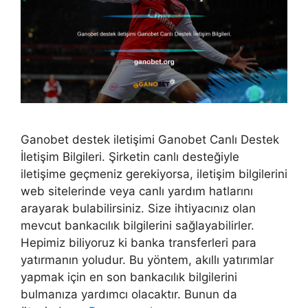
Ganobet destek iletişimi Ganobet Canlı Destek
İletişim Bilgileri. Şirketin canlı desteğiyle
iletişime geçmeniz gerekiyorsa, iletişim bilgilerini
web sitelerinde veya canlı yardım hatlarını
arayarak bulabilirsiniz. Size ihtiyacınız olan
mevcut bankacılık bilgilerini sağlayabilirler.
Hepimiz biliyoruz ki banka transferleri para
yatırmanın yoludur. Bu yöntem, akıllı yatırımlar
yapmak için en son bankacılık bilgilerini
bulmanıza yardımcı olacaktır. Bunun da