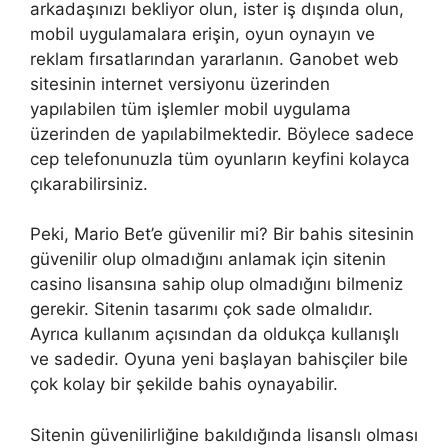
arkadaşınızı bekliyor olun, ister iş dışında olun,
mobil uygulamalara erişin, oyun oynayın ve
reklam fırsatlarından yararlanın. Ganobet web
sitesinin internet versiyonu üzerinden
yapılabilen tüm işlemler mobil uygulama
üzerinden de yapılabilmektedir. Böylece sadece
cep telefonunuzla tüm oyunların keyfini kolayca
çıkarabilirsiniz.
Peki, Mario Bet’e güvenilir mi? Bir bahis sitesinin
güvenilir olup olmadığını anlamak için sitenin
casino lisansına sahip olup olmadığını bilmeniz
gerekir. Sitenin tasarımı çok sade olmalıdır.
Ayrıca kullanım açısından da oldukça kullanışlı
ve sadedir. Oyuna yeni başlayan bahisçiler bile
çok kolay bir şekilde bahis oynayabilir.
Sitenin güvenilirliğine bakıldığında lisanslı olması