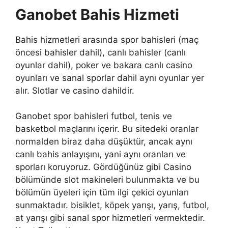
Ganobet Bahis Hizmeti
Bahis hizmetleri arasında spor bahisleri (maç
öncesi bahisler dahil), canlı bahisler (canlı
oyunlar dahil), poker ve bakara canlı casino
oyunları ve sanal sporlar dahil aynı oyunlar yer
alır. Slotlar ve casino dahildir.
Ganobet spor bahisleri futbol, tenis ve
basketbol maçlarını içerir. Bu sitedeki oranlar
normalden biraz daha düşüktür, ancak aynı
canlı bahis anlayışını, yani aynı oranları ve
sporları koruyoruz. Gördüğünüz gibi Casino
bölümünde slot makineleri bulunmakta ve bu
bölümün üyeleri için tüm ilgi çekici oyunları
sunmaktadır. bisiklet, köpek yarışı, yarış, futbol,
at yarışı gibi sanal spor hizmetleri vermektedir.