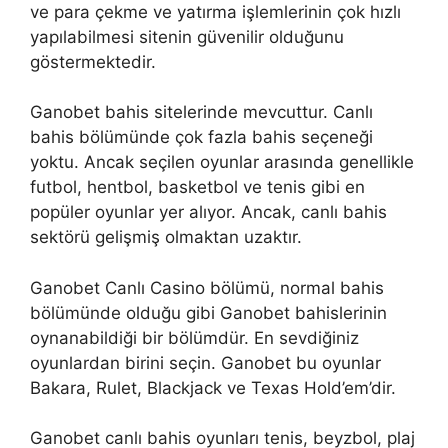
ve para çekme ve yatırma işlemlerinin çok hızlı
yapılabilmesi sitenin güvenilir olduğunu
göstermektedir.
Ganobet bahis sitelerinde mevcuttur. Canlı
bahis bölümünde çok fazla bahis seçeneği
yoktu. Ancak seçilen oyunlar arasında genellikle
futbol, hentbol, basketbol ve tenis gibi en
popüler oyunlar yer alıyor. Ancak, canlı bahis
sektörü gelişmiş olmaktan uzaktır.
Ganobet Canlı Casino bölümü, normal bahis
bölümünde olduğu gibi Ganobet bahislerinin
oynanabildiği bir bölümdür. En sevdiğiniz
oyunlardan birini seçin. Ganobet bu oyunlar
Bakara, Rulet, Blackjack ve Texas Hold’em’dir.
Ganobet canlı bahis oyunları tenis, beyzbol, plaj