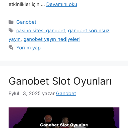
etkinlikler için …
Devamını oku
Kategoriler
Ganobet
Etiketler
casino sitesi ganobet
,
ganobet sorunsuz
yayın
,
ganobet yayın hediyeleri
Yorum yap
Ganobet Slot Oyunları
Eylül 13, 2025
yazar
Ganobet