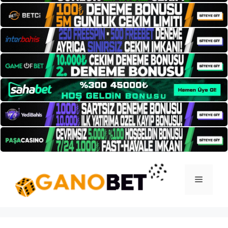
İçeriğe
atla
Menü