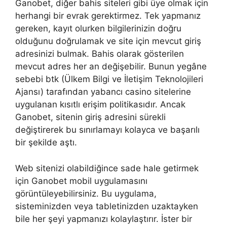
Ganobet, diğer bahis siteleri gibi üye olmak için
herhangi bir evrak gerektirmez. Tek yapmanız
gereken, kayıt olurken bilgilerinizin doğru
olduğunu doğrulamak ve site için mevcut giriş
adresinizi bulmak. Bahis olarak gösterilen
mevcut adres her an değişebilir. Bunun yegâne
sebebi btk (Ülkem Bilgi ve İletişim Teknolojileri
Ajansı) tarafından yabancı casino sitelerine
uygulanan kısıtlı erişim politikasıdır. Ancak
Ganobet, sitenin giriş adresini sürekli
değiştirerek bu sınırlamayı kolayca ve başarılı
bir şekilde aştı.
Web sitenizi olabildiğince sade hale getirmek
için Ganobet mobil uygulamasını
görüntüleyebilirsiniz. Bu uygulama,
sisteminizden veya tabletinizden uzaktayken
bile her şeyi yapmanızı kolaylaştırır. İster bir