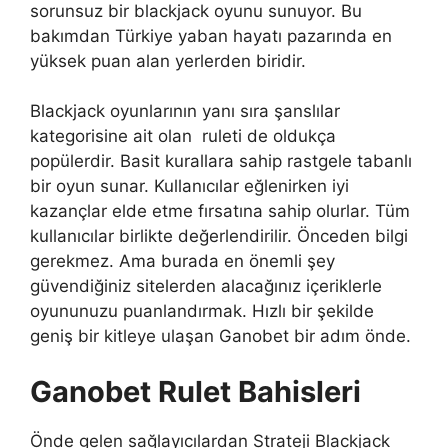
sorunsuz bir blackjack oyunu sunuyor. Bu
bakımdan Türkiye yaban hayatı pazarında en
yüksek puan alan yerlerden biridir.
Blackjack oyunlarının yanı sıra şanslılar
kategorisine ait olan ruleti de oldukça
popülerdir. Basit kurallara sahip rastgele tabanlı
bir oyun sunar. Kullanıcılar eğlenirken iyi
kazançlar elde etme fırsatına sahip olurlar. Tüm
kullanıcılar birlikte değerlendirilir. Önceden bilgi
gerekmez. Ama burada en önemli şey
güvendiğiniz sitelerden alacağınız içeriklerle
oyununuzu puanlandırmak. Hızlı bir şekilde
geniş bir kitleye ulaşan Ganobet bir adım önde.
Ganobet Rulet Bahisleri
Önde gelen sağlayıcılardan Strateji Blackjack