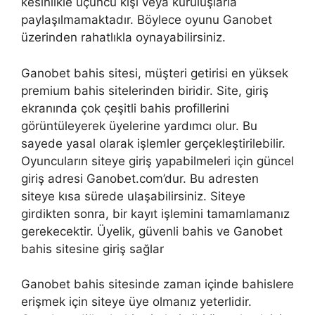
kesinlikle üçüncü kişi veya kuruluşlarla
paylaşılmamaktadır. Böylece oyunu Ganobet
üzerinden rahatlıkla oynayabilirsiniz.
Ganobet bahis sitesi, müşteri getirisi en yüksek
premium bahis sitelerinden biridir. Site, giriş
ekranında çok çeşitli bahis profillerini
görüntüleyerek üyelerine yardımcı olur. Bu
sayede yasal olarak işlemler gerçekleştirilebilir.
Oyuncuların siteye giriş yapabilmeleri için güncel
giriş adresi Ganobet.com’dur. Bu adresten
siteye kısa sürede ulaşabilirsiniz. Siteye
girdikten sonra, bir kayıt işlemini tamamlamanız
gerekecektir. Üyelik, güvenli bahis ve Ganobet
bahis sitesine giriş sağlar
Ganobet bahis sitesinde zaman içinde bahislere
erişmek için siteye üye olmanız yeterlidir.