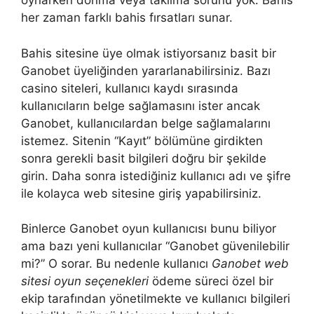
oynarken donma veya takılma sorunu yok. Bahis
her zaman farklı bahis fırsatları sunar.
Bahis sitesine üye olmak istiyorsanız basit bir
Ganobet üyeliğinden yararlanabilirsiniz. Bazı
casino siteleri, kullanıcı kaydı sırasında
kullanıcıların belge sağlamasını ister ancak
Ganobet, kullanıcılardan belge sağlamalarını
istemez. Sitenin “Kayıt” bölümüne girdikten
sonra gerekli basit bilgileri doğru bir şekilde
girin. Daha sonra istediğiniz kullanıcı adı ve şifre
ile kolayca web sitesine giriş yapabilirsiniz.
Binlerce Ganobet oyun kullanıcısı bunu biliyor
ama bazı yeni kullanıcılar “Ganobet güvenilebilir
mi?” O sorar. Bu nedenle kullanıcı
Ganobet
web
sitesi oyun seçenekleri
ödeme süreci özel bir
ekip tarafından yönetilmekte ve kullanıcı bilgileri