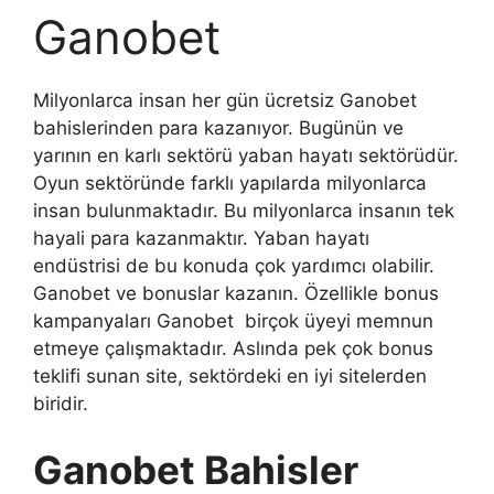
Ganobet
Milyonlarca insan her gün ücretsiz Ganobet
bahislerinden para kazanıyor. Bugünün ve
yarının en karlı sektörü yaban hayatı sektörüdür.
Oyun sektöründe farklı yapılarda milyonlarca
insan bulunmaktadır. Bu milyonlarca insanın tek
hayali para kazanmaktır. Yaban hayatı
endüstrisi de bu konuda çok yardımcı olabilir.
Ganobet ve bonuslar kazanın. Özellikle bonus
kampanyaları Ganobet birçok üyeyi memnun
etmeye çalışmaktadır. Aslında pek çok bonus
teklifi sunan site, sektördeki en iyi sitelerden
biridir.
Ganobet Bahisler