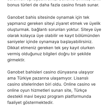
bonus türleri de daha fazla casino fırsatı sunar.
Ganobet bahis sitesinde oynamak için tek
yapmanız gereken siteyi ziyaret etmek ve üyelik
oluşturmak. bağlantı sorunları yoktur. Siteye üye
olarak kolayca üye olabilir ve kayıt bölümünden
saniyeler içinde oynamaya başlayabilirsiniz.
Dikkat etmeniz gereken tek şey kayıt olurken
vermiş olduğunuz bilgileri doğru bir şekilde
girmektir.
Ganobet bahisleri casino dünyasına ulaşıyor
ama Türkiye pazarına ulaşamıyor. Lisanslı
casino sitelerinden biri oldu. Online casino ve
online oyun hizmetleri sunan site, Türkçe
destekli mavi beyaz program platformunda
faaliyet göstermektedir.