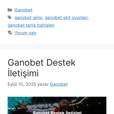
Kategoriler
Ganobet
Etiketler
ganobet girisi
,
ganobet slot oyunları
,
ganobet tenis bahisleri
Yorum yap
Ganobet Destek
İletişimi
Eylül 10, 2025
yazar
Ganobet