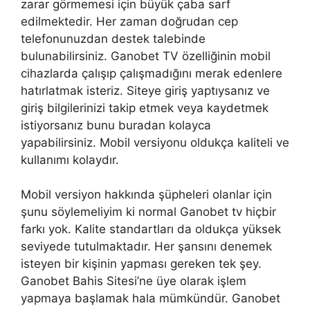
zarar görmemesi için büyük çaba sarf
edilmektedir. Her zaman doğrudan cep
telefonunuzdan destek talebinde
bulunabilirsiniz. Ganobet TV özelliğinin mobil
cihazlarda çalışıp çalışmadığını merak edenlere
hatırlatmak isteriz. Siteye giriş yaptıysanız ve
giriş bilgilerinizi takip etmek veya kaydetmek
istiyorsanız bunu buradan kolayca
yapabilirsiniz. Mobil versiyonu oldukça kaliteli ve
kullanımı kolaydır.
Mobil versiyon hakkında şüpheleri olanlar için
şunu söylemeliyim ki normal Ganobet tv hiçbir
farkı yok. Kalite standartları da oldukça yüksek
seviyede tutulmaktadır. Her şansını denemek
isteyen bir kişinin yapması gereken tek şey.
Ganobet Bahis Sitesi’ne üye olarak işlem
yapmaya başlamak hala mümkündür. Ganobet