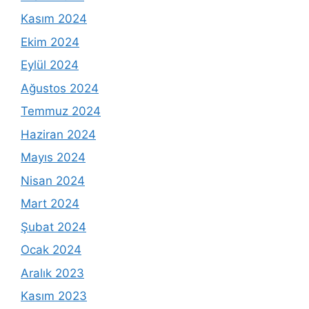
Kasım 2024
Ekim 2024
Eylül 2024
Ağustos 2024
Temmuz 2024
Haziran 2024
Mayıs 2024
Nisan 2024
Mart 2024
Şubat 2024
Ocak 2024
Aralık 2023
Kasım 2023