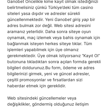
Ganobet Öncelikle kime kayıt olmak istediğinizi
belirtmelisiniz çünkü Türkiye’deki tüm casino
siteleri yasa dışıdır ve adresler sürekli
güncellenmektedir. Yeni
Ganobet giriş yap
bir
adres bulmak zor değil. Web sitesi adresini
aramanız yeterlidir. Daha sonra siteye oyun
oynamak, maç izlemek veya bahis oynamak için
bağlanmak isteyen herkes siteye tıklar. Tüm
işlemleri yapabilmek için üye olmanız
gerekmektedir. Üye olmak istiyorsanız “Kayıt Ol”
butonuna tıkladıktan sonra açılan formda gerekli
bilgileri doldurunuz.Bu form, ödeme ve adres
bilgilerinizi girmek, yeni ve güncel adresler,
çeşitli promosyonlar ve fırsatlardan sizi
haberdar etmek için gereklidir.
Web sitesindeki güncellemeler veya
değişiklikler, göndermiş olduğunuz iletişim