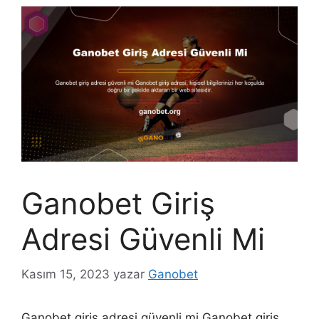
Ganobet Giriş
Adresi Güvenli Mi
Kasım 15, 2023
yazar
Ganobet
Ganobet giriş adresi güvenli mi Ganobet giriş