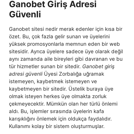
Ganobet Giriş Adresi
Güvenli
Ganobet sitesi nedir merak edenler için kısa bir
özet. Bu, çok fazla gelir sunan ve üyelerini
yüksek promosyonlarla memnun eden bir web
sitesidir. Ayrıca üyelere sadece üye olarak değil
aynı zamanda aile bireyleri gibi davranan ve bu
tür hizmetler sunan bir sitedir.
Ganobet giriş
adresi güvenli
Üyesi Zorbalığa uğramak
istemeyen, kaybetmek istemeyen ve
kaybetmeyen bir sitedir. Üstelik buraya üye
olmak isteyen herkes üye olmakta zorluk
çekmeyecektir. Mümkün olan her türlü önlemi
aldı. Bu, işlemler sırasında üyelerin kafa
karışıklığını önlemek için oldukça faydalıdır.
Kullanımı kolay bir sistem oluşturmuşlar.