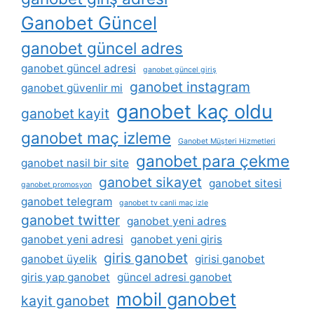
Ganobet Güncel
ganobet güncel adres
ganobet güncel adresi
ganobet güncel giriş
ganobet instagram
ganobet güvenlir mi
ganobet kaç oldu
ganobet kayit
ganobet maç izleme
Ganobet Müşteri Hizmetleri
ganobet para çekme
ganobet nasil bir site
ganobet sikayet
ganobet sitesi
ganobet promosyon
ganobet telegram
ganobet tv canli maç izle
ganobet twitter
ganobet yeni adres
ganobet yeni adresi
ganobet yeni giris
giris ganobet
ganobet üyelik
girisi ganobet
giris yap ganobet
güncel adresi ganobet
mobil ganobet
kayit ganobet